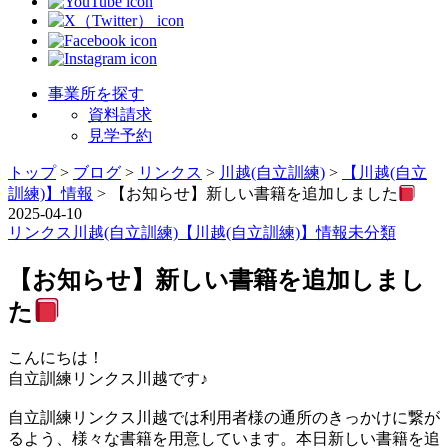
事業所を探す
資料請求
見学予約
トップ
>
ブログ
>
リンクス
>
川越(自立訓練)
>
【川越(自立
訓練)】情報
>
【お知らせ】新しい書籍を追加しました
2025-04-10
リンクス
川越(自立訓練)
【川越(自立訓練)】情報
未分類
【お知らせ】新しい書籍を追加しまし
た
こんにちは！
自立訓練リンクス川越です♪
自立訓練リンクス川越では利用者様の通所のきっかけに繋が
るよう、様々な書籍を用意しています。本日新しい書籍を追