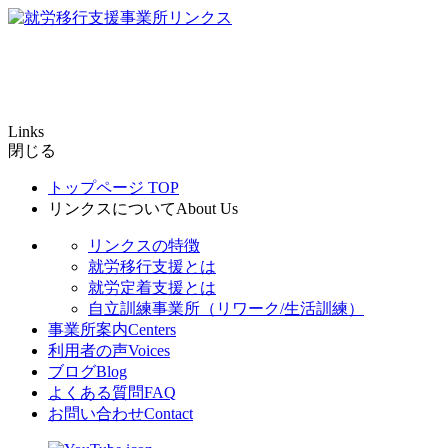
Links
閉じる
トップページ
TOP
リンクスについて
About Us
リンクスの特徴
就労移行支援とは
就労定着支援とは
自立訓練事業所（リワーク/生活訓練）
事業所案内
Centers
利用者の声
Voices
ブログ
Blog
よくある質問
FAQ
お問い合わせ
Contact