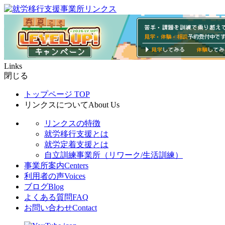
Links
閉じる
トップページ
TOP
リンクスについて
About Us
リンクスの特徴
就労移行支援とは
就労定着支援とは
自立訓練事業所（リワーク/生活訓練）
事業所案内
Centers
利用者の声
Voices
ブログ
Blog
よくある質問
FAQ
お問い合わせ
Contact