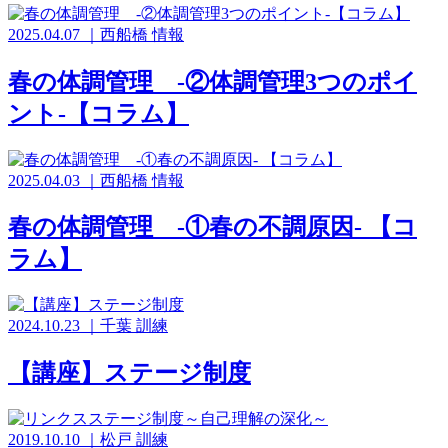
2025.04.07
｜
西船橋
情報
春の体調管理 -②体調管理3つのポイ
ント-【コラム】
2025.04.03
｜
西船橋
情報
春の体調管理 -①春の不調原因- 【コ
ラム】
2024.10.23
｜
千葉
訓練
【講座】ステージ制度
2019.10.10
｜
松戸
訓練