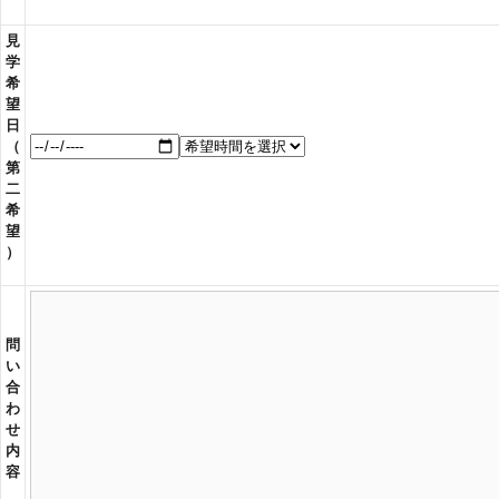
見
学
希
望
日
（
第
二
希
望
）
問
い
合
わ
せ
内
容