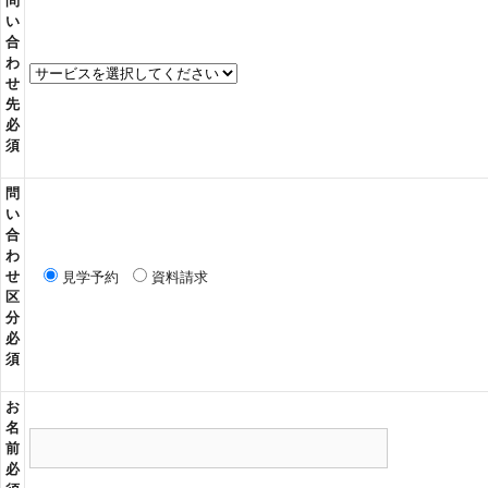
ま
問
い
ま
合
に
わ
し
せ
先
て
必
く
須
だ
さ
問
い
い
合
。
わ
せ
見学予約
資料請求
区
分
必
須
お
名
前
必