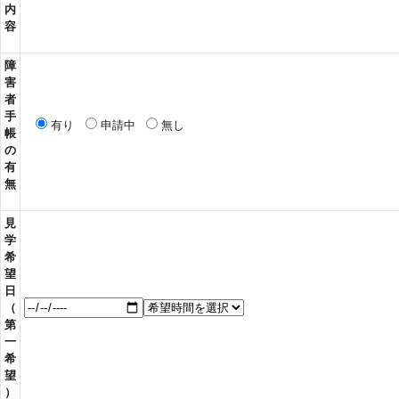
内
容
障
害
者
手
有り
申請中
無し
帳
の
有
無
見
学
希
望
日
（
第
一
希
望
）