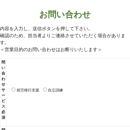
お問い合わせ
内容を入力し、送信ボタンを押して下さい。
確認のため、担当者よりご連絡させていただく場合がありま
す。
＜営業目的のお問い合わせはお断りいたします＞
こ
問
の
い
合
フ
わ
ィ
せ
ー
サ
就労移行支援
自立訓練
ル
ー
ビ
ド
ス
は
必
空
須
の