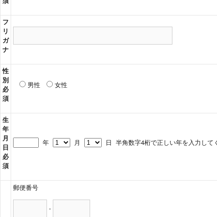
須
フ
リ
ガ
ナ
性
別
男性
女性
必
須
生
年
月
年
月
日
半角数字4桁で正しい年を入力して
日
必
須
郵便番号
-