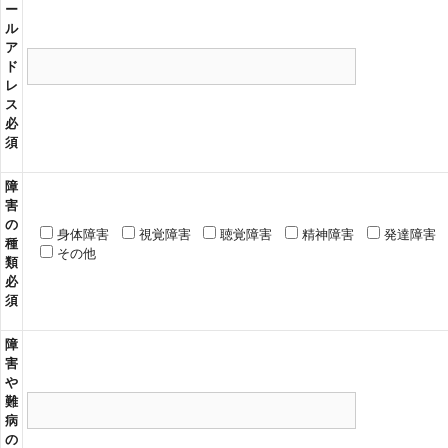
ー
ル
ア
ド
レ
ス
必
須
障
害
の
身体障害
視覚障害
聴覚障害
精神障害
発達障害
種
その他
類
必
須
障
害
や
難
病
の