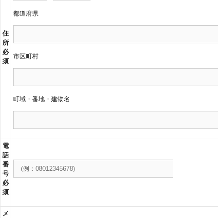
都道府県
住
所
必
市区町村
須
町域・番地・建物名
電
話
番
号
必
須
メ