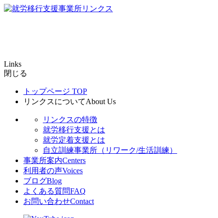
Links
閉じる
トップページ
TOP
リンクスについて
About Us
リンクスの特徴
就労移行支援とは
就労定着支援とは
自立訓練事業所（リワーク/生活訓練）
事業所案内
Centers
利用者の声
Voices
ブログ
Blog
よくある質問
FAQ
お問い合わせ
Contact