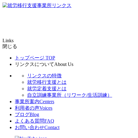
Links
閉じる
トップページ
TOP
リンクスについて
About Us
リンクスの特徴
就労移行支援とは
就労定着支援とは
自立訓練事業所（リワーク/生活訓練）
事業所案内
Centers
利用者の声
Voices
ブログ
Blog
よくある質問
FAQ
お問い合わせ
Contact