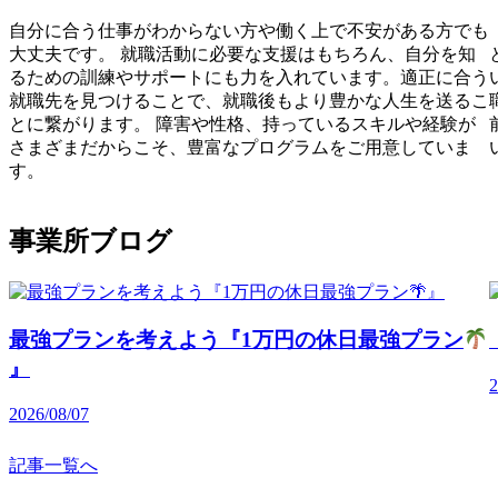
自分に合う仕事がわからない方や働く上で不安がある方でも
大丈夫です。 就職活動に必要な支援はもちろん、自分を知
るための訓練やサポートにも力を入れています。適正に合う
就職先を見つけることで、就職後もより豊かな人生を送るこ
とに繋がります。 障害や性格、持っているスキルや経験が
さまざまだからこそ、豊富なプログラムをご用意していま
す。
事業所ブログ
最強プランを考えよう『1万円の休日最強プラン
』
2
2026/08/07
記事一覧へ