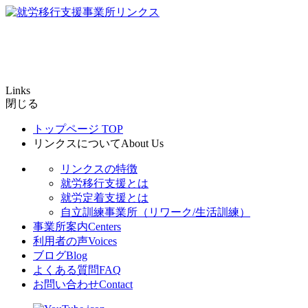
Links
閉じる
トップページ
TOP
リンクスについて
About Us
リンクスの特徴
就労移行支援とは
就労定着支援とは
自立訓練事業所（リワーク/生活訓練）
事業所案内
Centers
利用者の声
Voices
ブログ
Blog
よくある質問
FAQ
お問い合わせ
Contact