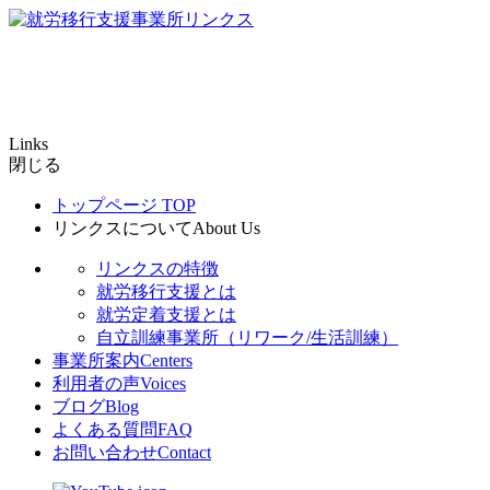
Links
閉じる
トップページ
TOP
リンクスについて
About Us
リンクスの特徴
就労移行支援とは
就労定着支援とは
自立訓練事業所（リワーク/生活訓練）
事業所案内
Centers
利用者の声
Voices
ブログ
Blog
よくある質問
FAQ
お問い合わせ
Contact