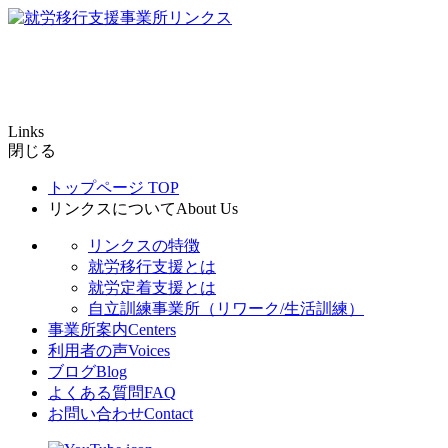
Links
閉じる
トップページ
TOP
リンクスについて
About Us
リンクスの特徴
就労移行支援とは
就労定着支援とは
自立訓練事業所（リワーク/生活訓練）
事業所案内
Centers
利用者の声
Voices
ブログ
Blog
よくある質問
FAQ
お問い合わせ
Contact