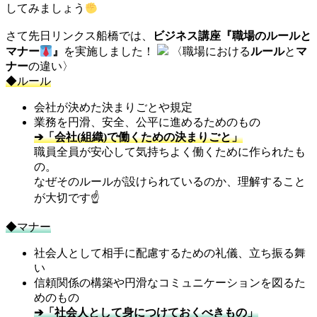
してみましょう
さて先日リンクス船橋では、
ビジネス講座『職場のルールと
マナー
』
を実施しました！
〈職場における
ルール
と
マ
ナー
の違い〉
◆ルール
会社が決めた決まりごとや規定
業務を円滑、安全、公平に進めるためのもの
➔「会社(組織)で働くための決まりごと」
職員全員が安心して気持ちよく働くために作られたも
の。
なぜそのルールが設けられているのか、理解すること
が大切です☝️
◆マナー
社会人として相手に配慮するための礼儀、立ち振る舞
い
信頼関係の構築や円滑なコミュニケーションを図るた
めのもの
➔「社会人として身につけておくべきもの」