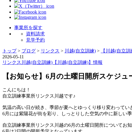
事業所を探す
資料請求
見学予約
トップ
>
ブログ
>
リンクス
>
川越(自立訓練)
>
【川越(自立訓
2026-05-11
リンクス
川越(自立訓練)
【川越(自立訓練)】情報
【お知らせ】6月の土曜日開所スケジュ
こんにちは！
自立訓練事業所リンクス川越です♪
気温の高い日が続き、季節が夏へとゆっくり移り変わってい
6月には紫陽花が街を彩り、しっとりした空気の中に新しい
自立訓練事業所リンクス川越の6月の土曜日開所についてお
6月は2日間の開所予定となっています。