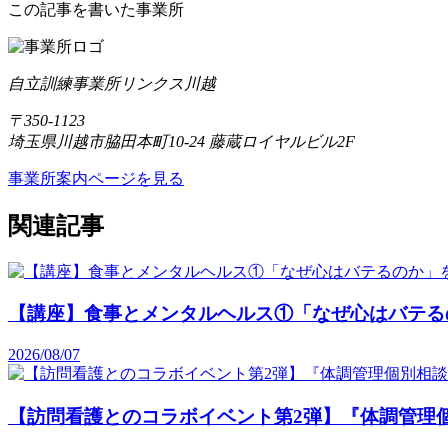
この記事を書いた事業所
自立訓練事業所リンクス川越
〒350-1123
埼玉県川越市脇田本町10-24 藤蔵ロイヤルビル2F
事業所案内ページを見る
関連記事
【講座】食事とメンタルヘルス①「なぜ心はバテる
2026/08/07
【訪問看護とのコラボイベント第2弾】『体調管理