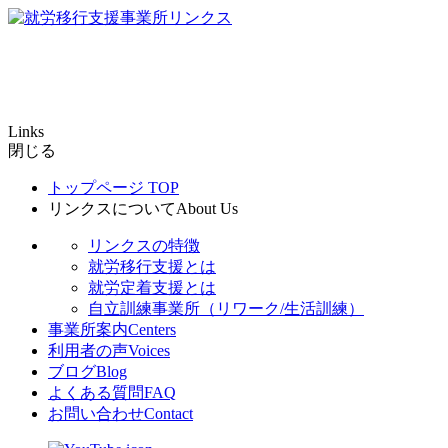
Links
閉じる
トップページ
TOP
リンクスについて
About Us
リンクスの特徴
就労移行支援とは
就労定着支援とは
自立訓練事業所（リワーク/生活訓練）
事業所案内
Centers
利用者の声
Voices
ブログ
Blog
よくある質問
FAQ
お問い合わせ
Contact