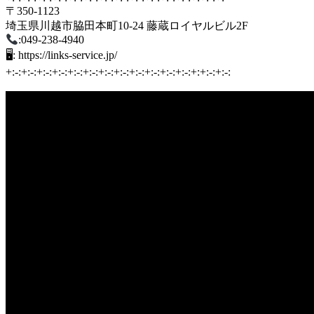
〒350-1123
埼玉県川越市脇田本町10-24 藤蔵ロイヤルビル2F
:049-238-4940
🖥: https://links-service.jp/
+:-:+:-:+:-:+:-:+:-:+:-:+:-:+:-:+:-:+:-:+:-:+:-:+:+:-:+:-: