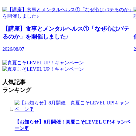
【講座】食事とメンタルヘルス①「なぜ心はバテ
るのか」を開催しました♪
2026/08/07
2
人気記事
ランキング
【お知らせ】8月開催！真夏こそLEVEL UP!キャンペ
ーン🎐