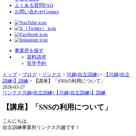
よくある質問
FAQ
お問い合わせ
Contact
事業所を探す
資料請求
見学予約
トップ
>
ブログ
>
リンクス
>
川越(自立訓練)
>
【川越(自立
訓練)】訓練
>
【講座】「SNSの利用について」
2026-03-27
リンクス
川越(自立訓練)
【川越(自立訓練)】訓練
【講座】「SNSの利用について」
こんにちは。
自立訓練事業所リンクス川越です！