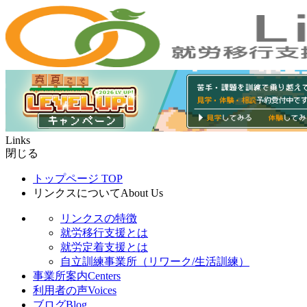
Links
閉じる
トップページ
TOP
リンクスについて
About Us
リンクスの特徴
就労移行支援とは
就労定着支援とは
自立訓練事業所（リワーク/生活訓練）
事業所案内
Centers
利用者の声
Voices
ブログ
Blog