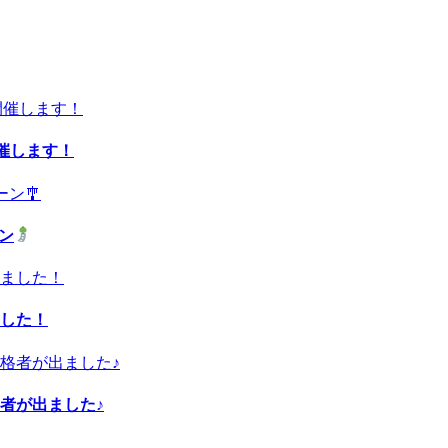
開催します！
ーン
した！
者が出ました♪