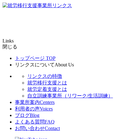
Links
閉じる
トップページ
TOP
リンクスについて
About Us
リンクスの特徴
就労移行支援とは
就労定着支援とは
自立訓練事業所（リワーク/生活訓練）
事業所案内
Centers
利用者の声
Voices
ブログ
Blog
よくある質問
FAQ
お問い合わせ
Contact