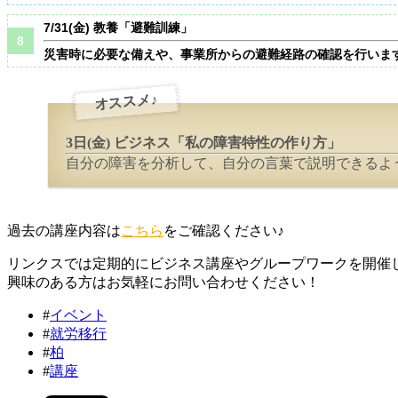
7/31(金) 教養「避難訓練」
災害時に必要な備えや、事業所からの避難経路の確認を行いま
オススメ♪
3日(金) ビジネス「私の障害特性の作り方」
自分の障害を分析して、自分の言葉で説明できるよ
過去の講座内容は
こちら
をご確認ください♪
リンクスでは定期的にビジネス講座やグループワークを開催
興味のある方はお気軽にお問い合わせください！
#
イベント
#
就労移行
#
柏
#
講座