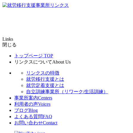
Links
閉じる
トップページ
TOP
リンクスについて
About Us
リンクスの特徴
就労移行支援とは
就労定着支援とは
自立訓練事業所（リワーク/生活訓練）
事業所案内
Centers
利用者の声
Voices
ブログ
Blog
よくある質問
FAQ
お問い合わせ
Contact