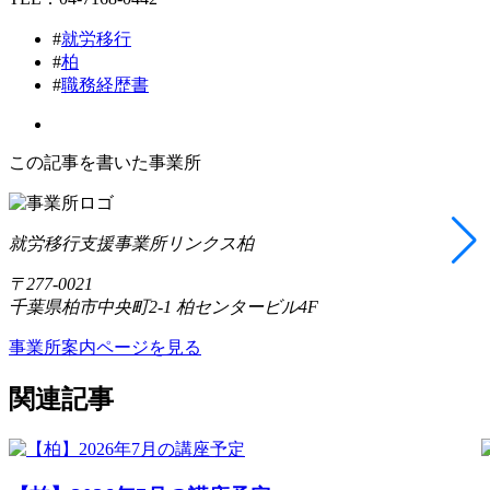
#
就労移行
#
柏
#
職務経歴書
この記事を書いた事業所
就労移行支援事業所リンクス柏
〒277-0021
千葉県柏市中央町2-1 柏センタービル4F
事業所案内ページを見る
関連記事