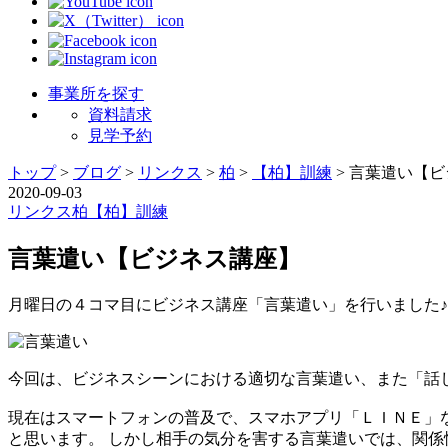
事業所を探す
資料請求
見学予約
トップ
>
ブログ
>
リンクス
>
柏
>
【柏】訓練
>
言葉遣い【ビ
2020-09-03
リンクス
柏
【柏】訓練
言葉遣い【ビジネス講座】
月曜日の４コマ目にビジネス講座「言葉遣い」を行いました♪
今回は、ビジネスシーンにおける適切な言葉遣い、また「話
現在はスマートフォンの普及で、スマホアプリ「ＬＩＮＥ」
と思います。 しかし相手の気分を害する言葉遣いでは、関