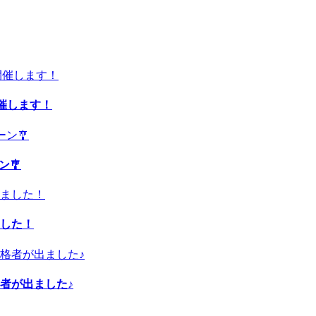
開催します！
ン🎐
した！
者が出ました♪