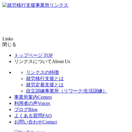
Links
閉じる
トップページ
TOP
リンクスについて
About Us
リンクスの特徴
就労移行支援とは
就労定着支援とは
自立訓練事業所（リワーク/生活訓練）
事業所案内
Centers
利用者の声
Voices
ブログ
Blog
よくある質問
FAQ
お問い合わせ
Contact