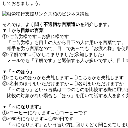
しておきましょう。
それでは、よく聞く
不適切な言葉遣い
を紹介します。
▼上から目線の言葉
①×ご苦労様です→お疲れ様です
「ご苦労様」も目上の人から目下の人に用いる言葉です。
相手を労う言葉なので、目上であっても「お疲れ様」を使
②×了解です→〇かしこまりました(承知しました)
メールでも「了解です」と返信する人が多いですが、目上
▼「～のほう」
①×こちらのほうから失礼します→〇こちらから失礼します
②×名刺のほうをいただけますか→〇名刺をいただけますか
「～のほう」という言葉は二つのものを比較する際に用い
比較の対象がない場合も「ほう」を用いて話する人を多く見
▼「～になります」
①×コーヒーになります→〇コーヒーです
②×980円になります→〇980円です
「～になります」という言い方は回りくどく聞こえてしま