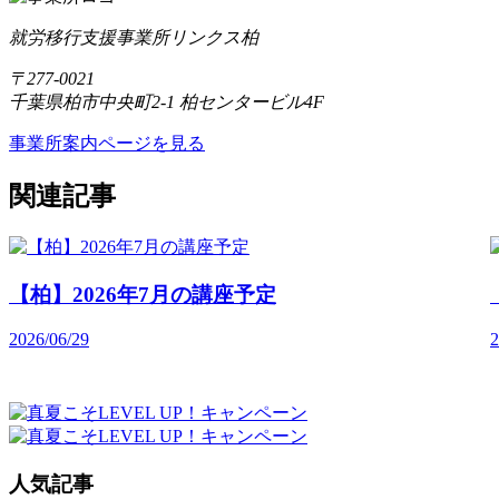
就労移行支援事業所リンクス柏
〒277-0021
千葉県柏市中央町2-1 柏センタービル4F
事業所案内ページを見る
関連記事
【柏】2026年7月の講座予定
2026/06/29
2
人気記事