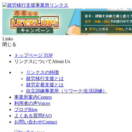
Links
閉じる
トップページ
TOP
リンクスについて
About Us
リンクスの特徴
就労移行支援とは
就労定着支援とは
自立訓練事業所（リワーク/生活訓練）
事業所案内
Centers
利用者の声
Voices
ブログ
Blog
よくある質問
FAQ
お問い合わせ
Contact