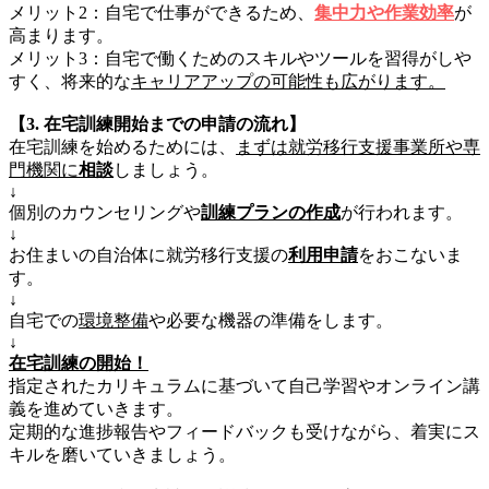
メリット2：自宅で仕事ができるため、
集中力や作業効率
が
高まります。
メリット3：自宅で働くためのスキルやツールを習得がしや
すく、将来的な
キャリアアップの可能性も広がります。
【3. 在宅訓練開始までの申請の流れ】
在宅訓練を始めるためには、
まずは就労移行支援事業所や専
門機関に
相談
しましょう。
↓
個別のカウンセリングや
訓練プランの作成
が行われます。
↓
お住まいの自治体に就労移行支援の
利用申請
をおこないま
す。
↓
自宅での
環境整備
や必要な機器の準備をします。
↓
在宅訓練の開始！
指定されたカリキュラムに基づいて自己学習やオンライン講
義を進めていきます。
定期的な進捗報告やフィードバックも受けながら、着実にス
キルを磨いていきましょう。