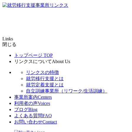
Links
閉じる
トップページ
TOP
リンクスについて
About Us
リンクスの特徴
就労移行支援とは
就労定着支援とは
自立訓練事業所（リワーク/生活訓練）
事業所案内
Centers
利用者の声
Voices
ブログ
Blog
よくある質問
FAQ
お問い合わせ
Contact