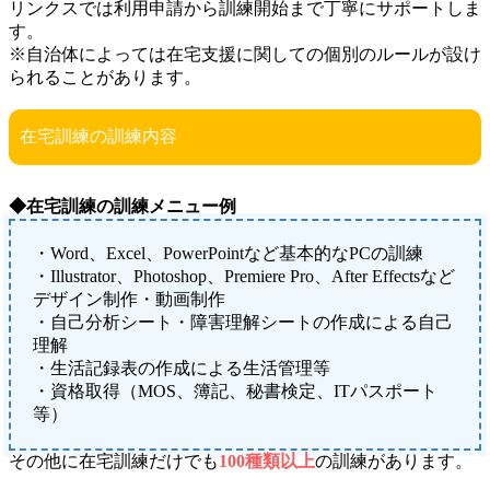
リンクスでは利用申請から訓練開始まで丁寧にサポートしま
す。
※自治体によっては在宅支援に関しての個別のルールが設け
られることがあります。
在宅訓練の訓練内容
◆在宅訓練の訓練メニュー例
・Word、Excel、PowerPointなど基本的なPCの訓練
・Illustrator、Photoshop、Premiere Pro、After Effectsなど
デザイン制作・動画制作
・自己分析シート・障害理解シートの作成による自己
理解
・生活記録表の作成による生活管理等
・資格取得（MOS、簿記、秘書検定、ITパスポート
等）
その他に在宅訓練だけでも
100種類以上
の訓練があります。