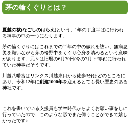
茅の輪くぐりとは？
夏越の祓(なごしのはらえ)
という、1年の丁度半ばに行われ
る神事の中の一つになります。
茅の輪くぐりにはこれまでの半年の中の穢れを祓い、無病息
災を願いながら茅の輪野中をくぐり心身を清めるという意味
があります。元々は旧暦の6月30日(今の7月下旬頃)に行われ
ていた神事だそうです。
川越八幡宮はリンクス川越東口から徒歩3分ほどのところに
あり、令和12年に
創建1000年
を迎えるとても長い歴史のある
神社です。
これを書いている支援員も学生時代からよくお願い事をしに
行っていたので、このような形でまた伺うことができて嬉し
かったです♪