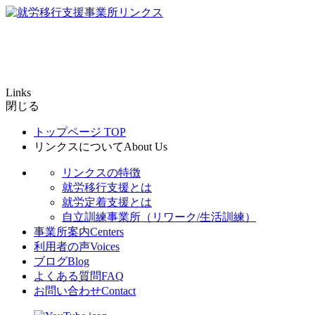
Links
閉じる
トップページ
TOP
リンクスについて
About Us
リンクスの特徴
就労移行支援とは
就労定着支援とは
自立訓練事業所（リワーク/生活訓練）
事業所案内
Centers
利用者の声
Voices
ブログ
Blog
よくある質問
FAQ
お問い合わせ
Contact