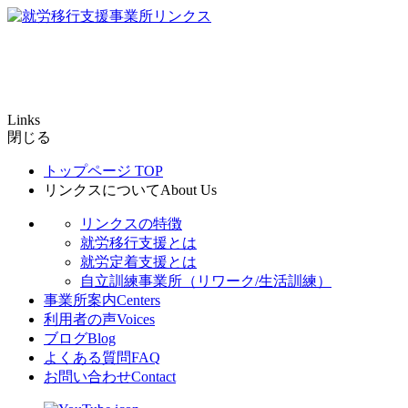
Links
閉じる
トップページ
TOP
リンクスについて
About Us
リンクスの特徴
就労移行支援とは
就労定着支援とは
自立訓練事業所（リワーク/生活訓練）
事業所案内
Centers
利用者の声
Voices
ブログ
Blog
よくある質問
FAQ
お問い合わせ
Contact