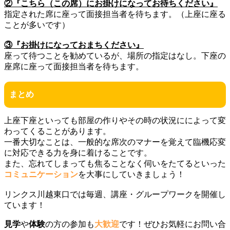
②『こちら（この席）にお掛けになってお待ちください』
指定された席に座って面接担当者を待ちます。（上座に座る
ことが多いです）
③『お掛けになっておまちください』
座って待つことを勧めているが、場所の指定はなし。下座の
座席に座って面接担当者を待ちます。
まとめ
上座下座といっても部屋の作りやその時の状況にによって変
わってくることがあります。
一番大切なことは、一般的な席次のマナーを覚えて臨機応変
に対応できる力を身に着けることです。
また、忘れてしまっても焦ることなく伺いをたてるといった
コミュニケーション
を大事にしていきましょう！
リンクス川越東口では毎週、講座・グループワークを開催し
ています！
見学
や
体験
の方の参加も
大歓迎
です！ぜひお気軽にお問い合