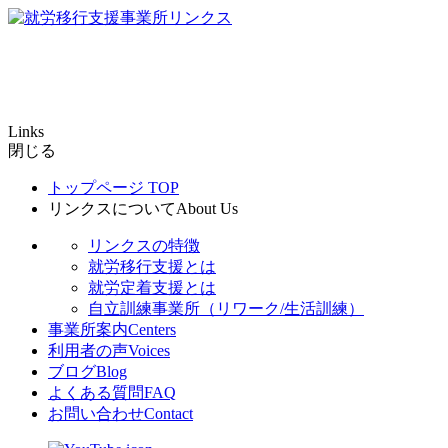
Links
閉じる
トップページ
TOP
リンクスについて
About Us
リンクスの特徴
就労移行支援とは
就労定着支援とは
自立訓練事業所（リワーク/生活訓練）
事業所案内
Centers
利用者の声
Voices
ブログ
Blog
よくある質問
FAQ
お問い合わせ
Contact