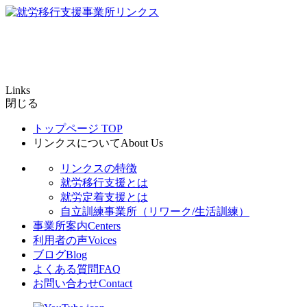
Links
閉じる
トップページ
TOP
リンクスについて
About Us
リンクスの特徴
就労移行支援とは
就労定着支援とは
自立訓練事業所（リワーク/生活訓練）
事業所案内
Centers
利用者の声
Voices
ブログ
Blog
よくある質問
FAQ
お問い合わせ
Contact