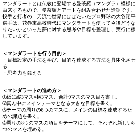
マンダラートとは仏教に登場する曼荼羅（マンダラ）模様に
由来するもので、曼荼羅とアートを組み合わせた造語です。
投手と打者の二刀流で世界にはばたいたプロ野球の大谷翔平
選手は、花巻東高校時代にマンダラートを使って今後どうな
りたいかといった夢に対する思考や目標を整理し、実行に移
しています。
＜マンダラートを行う目的＞
・目標設定の手法を学び、目的を達成する方法を具体化させ
る
・思考力を鍛える
＜マンダラートの進め方＞
➀紙に縦3マス×横3マス、合計9マスのマス目を書く。
➁真ん中にメインテーマとなる大きな目標を書く。
➂テーマの周りの8つのマスに、メインの目標を達成するた
めの課題を書く。
➃周りの8つのマスの項目をテーマにして、それぞれ新しい8
つのマスを埋める。