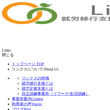
Links
閉じる
トップページ
TOP
リンクスについて
About Us
リンクスの特徴
就労移行支援とは
就労定着支援とは
自立訓練事業所（リワーク/生活訓練）
事業所案内
Centers
利用者の声
Voices
ブログ
Blog