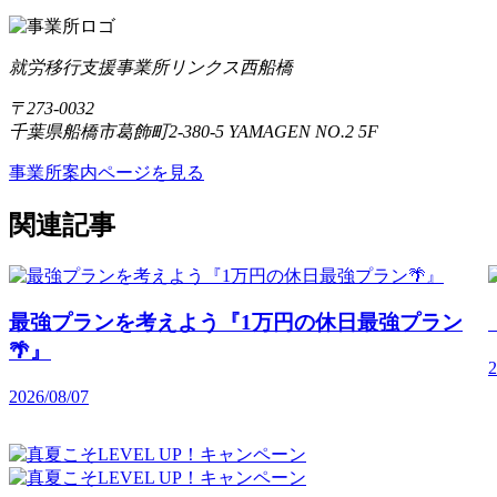
就労移行支援事業所リンクス西船橋
〒273-0032
千葉県船橋市葛飾町2-380-5 YAMAGEN NO.2 5F
事業所案内ページを見る
関連記事
最強プランを考えよう『1万円の休日最強プラン
🌴』
2
2026/08/07