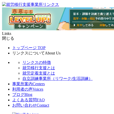
Links
閉じる
トップページ
TOP
リンクスについて
About Us
リンクスの特徴
就労移行支援とは
就労定着支援とは
自立訓練事業所（リワーク/生活訓練）
事業所案内
Centers
利用者の声
Voices
ブログ
Blog
よくある質問
FAQ
お問い合わせ
Contact