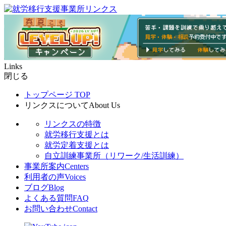
Links
閉じる
トップページ
TOP
リンクスについて
About Us
リンクスの特徴
就労移行支援とは
就労定着支援とは
自立訓練事業所（リワーク/生活訓練）
事業所案内
Centers
利用者の声
Voices
ブログ
Blog
よくある質問
FAQ
お問い合わせ
Contact