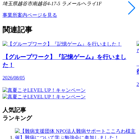
埼玉県越谷市南越谷4-17-5 ラメールヘライ1F
事業所案内ページを見る
関連記事
【グループワーク】『記憶ゲーム』を行いまし
た！
2026/08/05
2
人気記事
ランキング