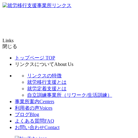
Links
閉じる
トップページ
TOP
リンクスについて
About Us
リンクスの特徴
就労移行支援とは
就労定着支援とは
自立訓練事業所（リワーク/生活訓練）
事業所案内
Centers
利用者の声
Voices
ブログ
Blog
よくある質問
FAQ
お問い合わせ
Contact