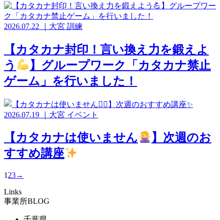
2026.07.22
｜
大宮
訓練
【カタカナ封印！言い換え力を鍛えよ
う
】グループワーク「カタカナ禁止
ゲーム」を行いました！
2026.07.19
｜
大宮
イベント
【カタカナは使いません
】次週のお
すすめ講座
1
2
3
→
Links
事業所BLOG
千葉県