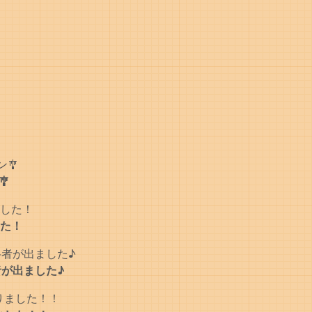
🎐
た！
者が出ました♪