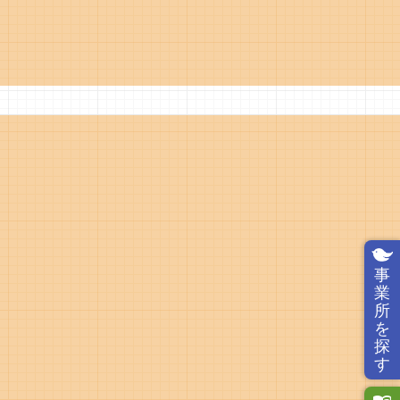
事
業
所
を
探
す