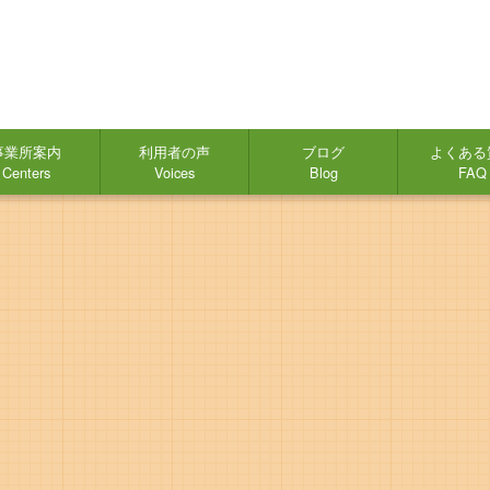
事業所案内
利用者の声
ブログ
よくある
Centers
Voices
Blog
FAQ
リンクスの特徴
就労移行支援とは
就労定着支援とは
自立訓練事業所（リワーク/生活訓練）