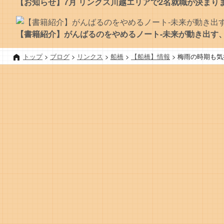
【お知らせ】7月 リンクス川越エリアで2名就職が決まり
【書籍紹介】がんばるのをやめるノート-未来が動き出す、
トップ
>
ブログ
>
リンクス
>
船橋
>
【船橋】情報
>
梅雨の時期も気