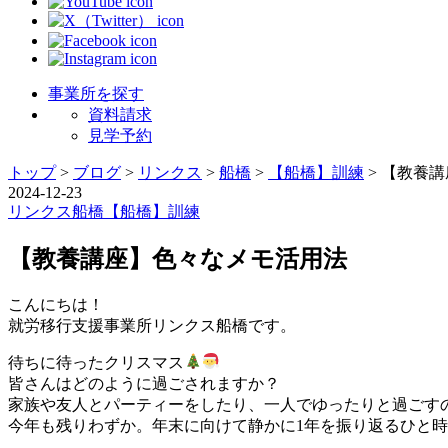
事業所を探す
資料請求
見学予約
トップ
>
ブログ
>
リンクス
>
船橋
>
【船橋】訓練
>
【教養講
2024-12-23
リンクス
船橋
【船橋】訓練
【教養講座】色々なメモ活用法
こんにちは！
就労移行支援事業所リンクス船橋です。
待ちに待ったクリスマス
皆さんはどのように過ごされますか？
家族や友人とパーティーをしたり、一人でゆったりと過ごす
今年も残りわずか。年末に向けて静かに1年を振り返るひと