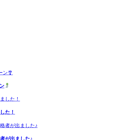
ーン
した！
者が出ました♪