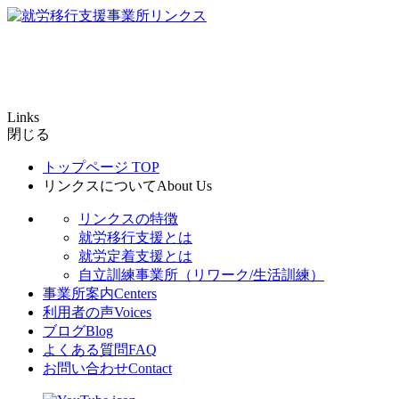
Links
閉じる
トップページ
TOP
リンクスについて
About Us
リンクスの特徴
就労移行支援とは
就労定着支援とは
自立訓練事業所（リワーク/生活訓練）
事業所案内
Centers
利用者の声
Voices
ブログ
Blog
よくある質問
FAQ
お問い合わせ
Contact