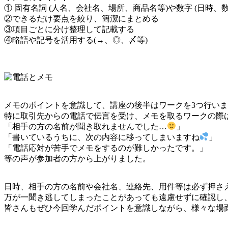
① 固有名詞 (人名、会社名、場所、商品名等)や数字 (日時
②できるだけ要点を絞り、簡潔にまとめる
③項目ごとに分け整理して記載する
④略語や記号を活用する(→、◎、〆等)
メモのポイントを意識して、講座の後半はワークを3つ行い
特に取引先からの電話で伝言を受け、メモを取るワークの際
「相手の方の名前が聞き取れませんでした…
」
「書いているうちに、次の内容に移ってしまいますね
」
「電話応対が苦手でメモをするのが難しかったです。」
等の声が参加者の方から上がりました。
日時、相手の方の名前や会社名、連絡先、用件等は必ず押さ
万が一聞き逃してしまったことがあっても遠慮せずに確認し
皆さんもぜひ今回学んだポイントを意識しながら、様々な場