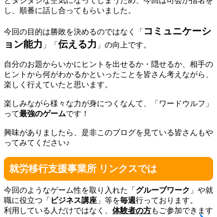
とタジタジな空気になってしまうため、今回は司会が指名を
し、順番に話し合ってもらいました。
コミュニケーシ
今回の目的は勝敗を決めるのではなく「
ョン能力
伝える力
」「
」の向上です。
自分のお題からいかにヒントを出せるか・隠せるか、相手の
ヒントから何がわかるかといったことを皆さん考えながら、
楽しく行えていたと思います。
楽しみながら様々な力が身につくなんて、「ワードウルフ」
って
最強のゲーム
です！
興味がありましたら、是非このブログを見ている皆さんもや
ってみてください♪
就労移行支援事業所 リンクスでは
今回のようなゲーム性を取り入れた「
グループワーク
」や就
職に役立つ「
ビジネス講座
」等を
毎週
行っております。
利用している人だけではなく、
体験者の方
もご参加できます