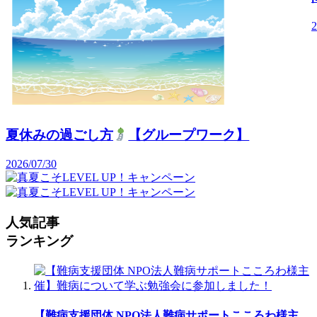
2
夏休みの過ごし方
【グループワーク】
2026/07/30
人気記事
ランキング
【難病支援団体 NPO法人難病サポートこころわ様主