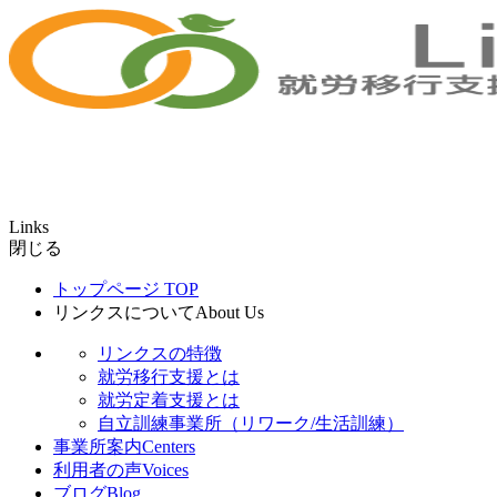
Links
閉じる
トップページ
TOP
リンクスについて
About Us
リンクスの特徴
就労移行支援とは
就労定着支援とは
自立訓練事業所（リワーク/生活訓練）
事業所案内
Centers
利用者の声
Voices
ブログ
Blog