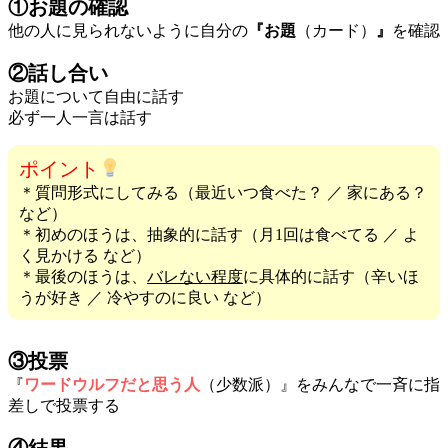
①お題の確認
他の人に見られないように自分の
『お題
（カード）
』
を確認
②話し合い
お題について自由に話す
必ず一人一言は話す
ポイント
＊質問形式にしてみる（最近いつ食べた？ ／ 家にある？
など）
＊初めのほうは、抽象的に話す（月1回は食べてる ／ よ
く見かける など）
＊最後のほうは、
バレない程度
に具体的に話す（辛いほ
うが好き ／ 冷やすのに良い など）
③投票
『
ワードウルフだと思う人
（少数派）』をみんなで一斉に指
差しで投票する
④結果