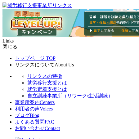
Links
閉じる
トップページ
TOP
リンクスについて
About Us
リンクスの特徴
就労移行支援とは
就労定着支援とは
自立訓練事業所（リワーク/生活訓練）
事業所案内
Centers
利用者の声
Voices
ブログ
Blog
よくある質問
FAQ
お問い合わせ
Contact