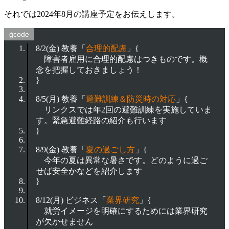
それでは2024年8月の講座予定をお伝えします。
8/2(金) 教養「
合理的配慮
」{
障害者雇用に合理的配慮はつきものです。概
念を把握しておきましょう！
}
8/5(月) 教養「
避難訓練＆防災時の対応
」{
リンクスでは年2回の避難訓練を実施していま
す。緊急避難経路の紹介も行います
}
8/9(金) 教養「
夏の過ごし方
」{
今年の夏は異常な暑さです。どのように過ご
せば安全かなどを紹介します
}
8/12(月) ビジネス「
業界研究
」{
就労イメージを明確にするためには業界研究
が欠かせません