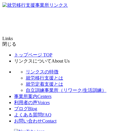
Links
閉じる
トップページ
TOP
リンクスについて
About Us
リンクスの特徴
就労移行支援とは
就労定着支援とは
自立訓練事業所（リワーク/生活訓練）
事業所案内
Centers
利用者の声
Voices
ブログ
Blog
よくある質問
FAQ
お問い合わせ
Contact