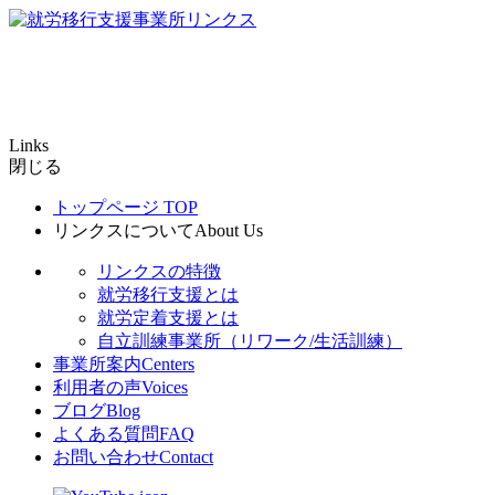
Links
閉じる
トップページ
TOP
リンクスについて
About Us
リンクスの特徴
就労移行支援とは
就労定着支援とは
自立訓練事業所（リワーク/生活訓練）
事業所案内
Centers
利用者の声
Voices
ブログ
Blog
よくある質問
FAQ
お問い合わせ
Contact