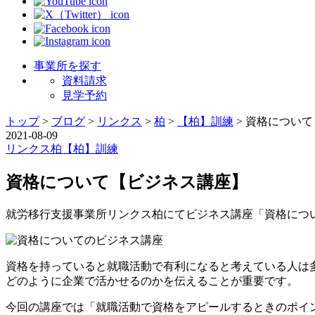
事業所を探す
資料請求
見学予約
トップ
>
ブログ
>
リンクス
>
柏
>
【柏】訓練
>
資格について
2021-08-09
リンクス
柏
【柏】訓練
資格について【ビジネス講座】
就労移行支援事業所リンクス柏にてビジネス講座「資格について」
資格を持っていると就職活動で有利になると考えている人は
どのように企業で活かせるのかを伝えることが重要です。
今回の講座では「就職活動で資格をアピールするときのポイ