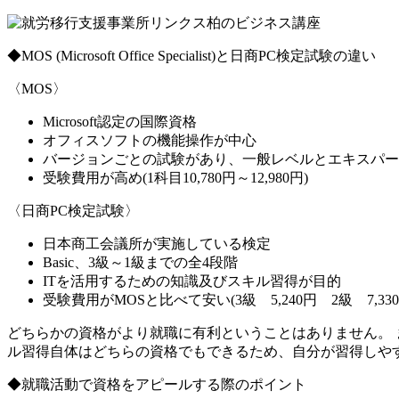
◆MOS (Microsoft Office Specialist)と日商PC検定試験の違い
〈MOS〉
Microsoft認定の国際資格
オフィスソフトの機能操作が中心
バージョンごとの試験があり、一般レベルとエキスパート
受験費用が高め(1科目10,780円～12,980円)
〈日商PC検定試験〉
日本商工会議所が実施している検定
Basic、3級～1級までの全4段階
ITを活用するための知識及びスキル習得が目的
受験費用がMOSと比べて安い(3級 5,240円 2級 7,330円
どちらかの資格がより就職に有利ということはありません。 
ル習得自体はどちらの資格でもできるため、自分が習得しや
◆就職活動で資格をアピールする際のポイント