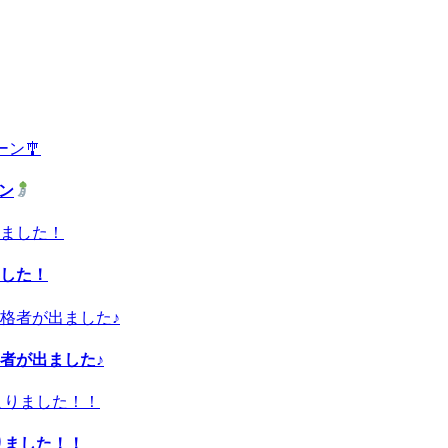
ーン
した！
者が出ました♪
りました！！