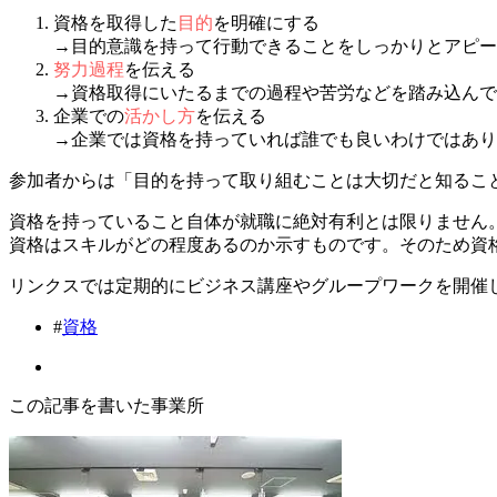
資格を取得した
目的
を明確にする
→目的意識を持って行動できることをしっかりとアピー
努力過程
を伝える
→資格取得にいたるまでの過程や苦労などを踏み込んで
企業での
活かし方
を伝える
→企業では資格を持っていれば誰でも良いわけではあり
参加者からは「目的を持って取り組むことは大切だと知るこ
資格を持っていること自体が就職に絶対有利とは限りません
資格はスキルがどの程度あるのか示すものです。そのため資
リンクスでは定期的にビジネス講座やグループワークを開催
#
資格
この記事を書いた事業所