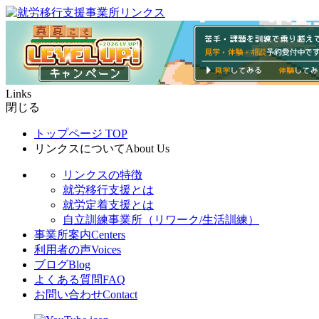
Links
閉じる
トップページ
TOP
リンクスについて
About Us
リンクスの特徴
就労移行支援とは
就労定着支援とは
自立訓練事業所（リワーク/生活訓練）
事業所案内
Centers
利用者の声
Voices
ブログ
Blog
よくある質問
FAQ
お問い合わせ
Contact