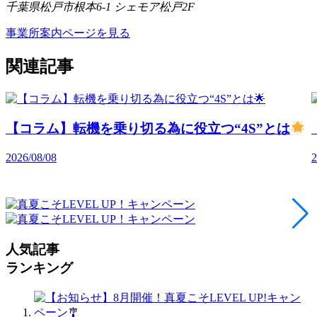
千葉県松戸市根本6-1 シェモア松戸2F
事業所案内ページを見る
関連記事
【コラム】転機を乗り切る為に役立つ“4S”とは
2026/08/08
2
人気記事
ランキング