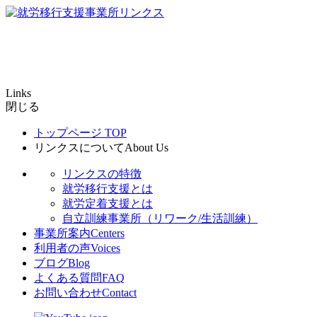
Links
閉じる
トップページ
TOP
リンクスについて
About Us
リンクスの特徴
就労移行支援とは
就労定着支援とは
自立訓練事業所（リワーク/生活訓練）
事業所案内
Centers
利用者の声
Voices
ブログ
Blog
よくある質問
FAQ
お問い合わせ
Contact