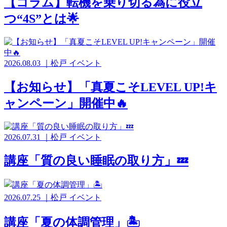
【コラム】転機を乗り切る為に役立
つ“4S”とは🌟
2026.08.03
｜
松戸
イベント
【お知らせ】「真夏こそLEVEL UP!キ
ャンペーン」開催中🔥
2026.07.31
｜
松戸
イベント
講座「質の良い睡眠の取り方」💤
2026.07.25
｜
松戸
イベント
講座「夏の体調管理」🏝️