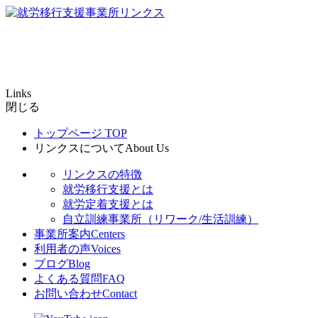
Links
閉じる
トップページ
TOP
リンクスについて
About Us
リンクスの特徴
就労移行支援とは
就労定着支援とは
自立訓練事業所（リワーク/生活訓練）
事業所案内
Centers
利用者の声
Voices
ブログ
Blog
よくある質問
FAQ
お問い合わせ
Contact