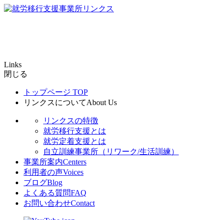
Links
閉じる
トップページ
TOP
リンクスについて
About Us
リンクスの特徴
就労移行支援とは
就労定着支援とは
自立訓練事業所（リワーク/生活訓練）
事業所案内
Centers
利用者の声
Voices
ブログ
Blog
よくある質問
FAQ
お問い合わせ
Contact