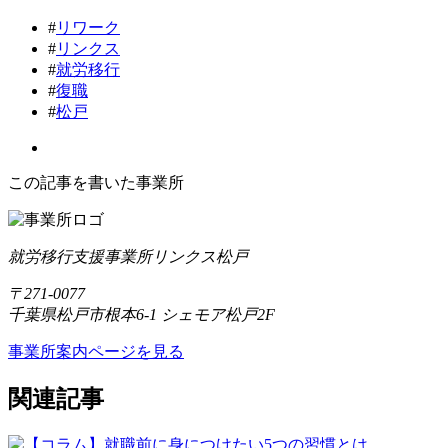
#
リワーク
#
リンクス
#
就労移行
#
復職
#
松戸
この記事を書いた事業所
就労移行支援事業所リンクス松戸
〒271-0077
千葉県松戸市根本6-1 シェモア松戸2F
事業所案内ページを見る
関連記事