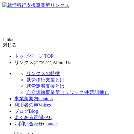
Links
閉じる
トップページ
TOP
リンクスについて
About Us
リンクスの特徴
就労移行支援とは
就労定着支援とは
自立訓練事業所（リワーク/生活訓練）
事業所案内
Centers
利用者の声
Voices
ブログ
Blog
よくある質問
FAQ
お問い合わせ
Contact