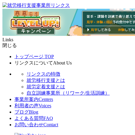
Links
閉じる
トップページ
TOP
リンクスについて
About Us
リンクスの特徴
就労移行支援とは
就労定着支援とは
自立訓練事業所（リワーク/生活訓練）
事業所案内
Centers
利用者の声
Voices
ブログ
Blog
よくある質問
FAQ
お問い合わせ
Contact