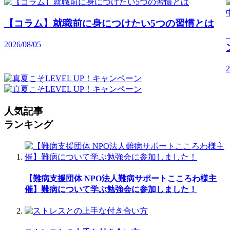
【コラム】就職前に身につけたい5つの習慣とは
2026/08/05
2
人気記事
ランキング
【難病支援団体 NPO法人難病サポートこころわ様主
催】難病について学ぶ勉強会に参加しました！