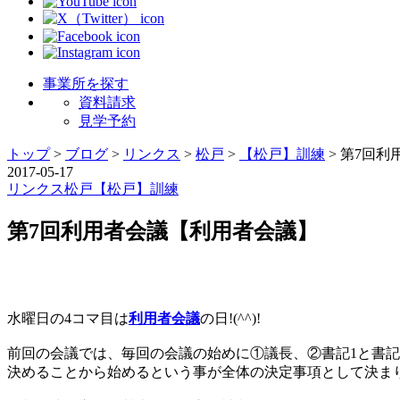
事業所を探す
資料請求
見学予約
トップ
>
ブログ
>
リンクス
>
松戸
>
【松戸】訓練
>
第7回利
2017-05-17
リンクス
松戸
【松戸】訓練
第7回利用者会議【利用者会議】
水曜日の4コマ目は
利用者会議
の日!(^^)!
前回の会議では、毎回の会議の始めに①議長、②書記1と書記
決めることから始めるという事が全体の決定事項として決ま