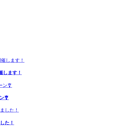
開催します！
ン🎐
した！