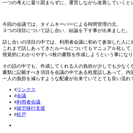
一つの考えに凝り固まらずに、運営しながら改善していくと
今回の会議では、タイムキーパーによる時間管理の元、
３つの項目について話し合い、結論を下す事が出来ました。
話し合いの項目の中では、利用者会議に初めて参加した人に
これまで話しあってきたルールについてもマニュアル化して
視覚的にわかりやすい1枚の書類を作成しようという事にな
その話の中でも、作成してくれる人の負担が少しでも少なく
書類に記載すべき項目を会議の中である程度話しあって、内
一人の負担を減らすような配慮が出来ていてとても良い流れ
#
リンクス
#
会議
#
利用者会議
#
就労移行支援
#
松戸