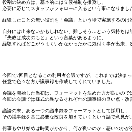
役割の決め方は、基本的には立候補制を推奨し、
必要に応じてスタッフがフォローに入るという事になりまし
経験したことの無い役割を「会議」という場で実施するのは
自分には出来ないかもしれない、難しそう…という気持ちは
「失敗は成功のもと」という言葉があるように、
経験すればどこがうまくいかなかったかに気付く事が出来、
今回で7回目となるこの利用者会議ですが、これまでは決ま
任意で色々な方が議事録を作成してくれていました。
会議を開始した当初は、フォーマットを決めた方が良いので
今回の会議では様式の異なるそれぞれの議事録の良い点・改
議論の末、ある一つの議事録をフォーマットとして採用し、
その議事録を基に必要な改良を加えていくという話で意見が
何事もやり始めは時間がかかり、何が良いのか・悪いのかが