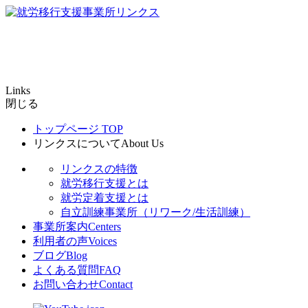
Links
閉じる
トップページ
TOP
リンクスについて
About Us
リンクスの特徴
就労移行支援とは
就労定着支援とは
自立訓練事業所（リワーク/生活訓練）
事業所案内
Centers
利用者の声
Voices
ブログ
Blog
よくある質問
FAQ
お問い合わせ
Contact