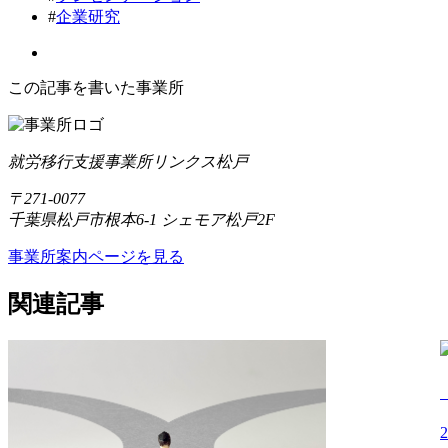
#
企業研究
この記事を書いた事業所
就労移行支援事業所リンクス松戸
〒271-0077
千葉県松戸市根本6-1 シェモア松戸2F
事業所案内ページを見る
関連記事
2