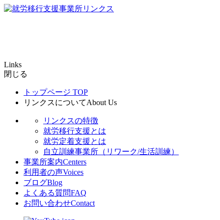
Links
閉じる
トップページ
TOP
リンクスについて
About Us
リンクスの特徴
就労移行支援とは
就労定着支援とは
自立訓練事業所（リワーク/生活訓練）
事業所案内
Centers
利用者の声
Voices
ブログ
Blog
よくある質問
FAQ
お問い合わせ
Contact