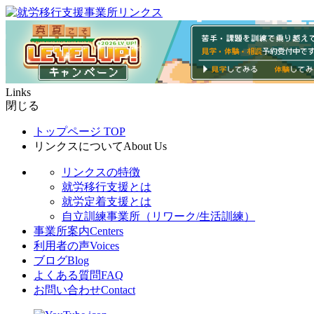
Links
閉じる
トップページ
TOP
リンクスについて
About Us
リンクスの特徴
就労移行支援とは
就労定着支援とは
自立訓練事業所（リワーク/生活訓練）
事業所案内
Centers
利用者の声
Voices
ブログ
Blog
よくある質問
FAQ
お問い合わせ
Contact