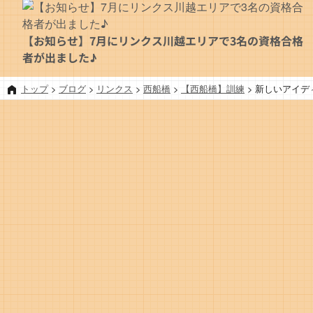
【お知らせ】7月にリンクス川越エリアで3名の資格合格
者が出ました♪
トップ
>
ブログ
>
リンクス
>
西船橋
>
【西船橋】訓練
>
新しいアイデ