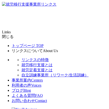
Links
閉じる
トップページ
TOP
リンクスについて
About Us
リンクスの特徴
就労移行支援とは
就労定着支援とは
自立訓練事業所（リワーク/生活訓練）
事業所案内
Centers
利用者の声
Voices
ブログ
Blog
よくある質問
FAQ
お問い合わせ
Contact