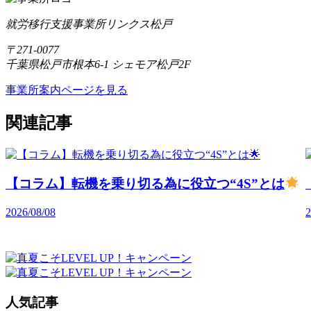
就労移行支援事業所リンクス松戸
〒271-0077
千葉県松戸市根本6-1 シェモア松戸2F
事業所案内ページを見る
関連記事
【コラム】転機を乗り切る為に役立つ“4S”とは
2026/08/08
2
人気記事