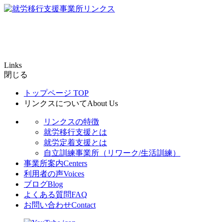
Links
閉じる
トップページ
TOP
リンクスについて
About Us
リンクスの特徴
就労移行支援とは
就労定着支援とは
自立訓練事業所（リワーク/生活訓練）
事業所案内
Centers
利用者の声
Voices
ブログ
Blog
よくある質問
FAQ
お問い合わせ
Contact