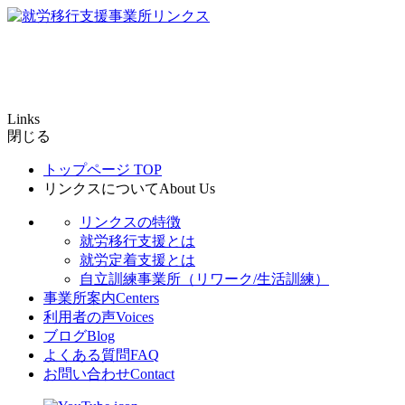
Links
閉じる
トップページ
TOP
リンクスについて
About Us
リンクスの特徴
就労移行支援とは
就労定着支援とは
自立訓練事業所（リワーク/生活訓練）
事業所案内
Centers
利用者の声
Voices
ブログ
Blog
よくある質問
FAQ
お問い合わせ
Contact