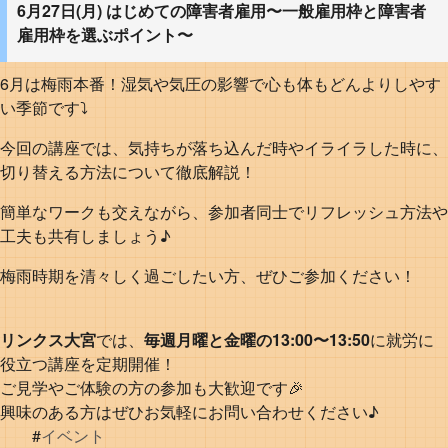
6月27日(月) はじめての障害者雇用〜一般雇用枠と障害者
雇用枠を選ぶポイント〜
6月は梅雨本番！湿気や気圧の影響で心も体もどんよりしやす
い季節です⤵️
今回の講座では、気持ちが落ち込んだ時やイライラした時に、
切り替える方法について徹底解説！
簡単なワークも交えながら、参加者同士でリフレッシュ方法や
工夫も共有しましょう♪
梅雨時期を清々しく過ごしたい方、ぜひご参加ください！
リンクス大宮
では、
毎週月曜と金曜の13:00〜13:50
に就労に
役立つ講座を定期開催！
ご見学やご体験の方の参加も大歓迎です🎉
興味のある方はぜひお気軽にお問い合わせください♪
#
イベント