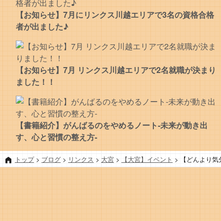
【お知らせ】7月にリンクス川越エリアで3名の資格合格
者が出ました♪
【お知らせ】7月 リンクス川越エリアで2名就職が決まり
ました！！
【書籍紹介】がんばるのをやめるノート-未来が動き出
す、心と習慣の整え方-
トップ
>
ブログ
>
リンクス
>
大宮
>
【大宮】イベント
>
【どんより気