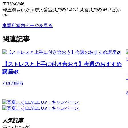
〒330-0846
埼玉県さいたま市大宮区大門町3-82-1 大宮大門町ＭⅡビル
2F
事業所案内ページを見る
関連記事
【ストレスと上手に付き合おう】今週のおすすめ
講座🌿
2026/08/06
2
人気記事
ランキング