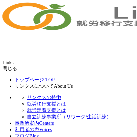
Links
閉じる
トップページ
TOP
リンクスについて
About Us
リンクスの特徴
就労移行支援とは
就労定着支援とは
自立訓練事業所（リワーク/生活訓練）
事業所案内
Centers
利用者の声
Voices
ブログ
Blog