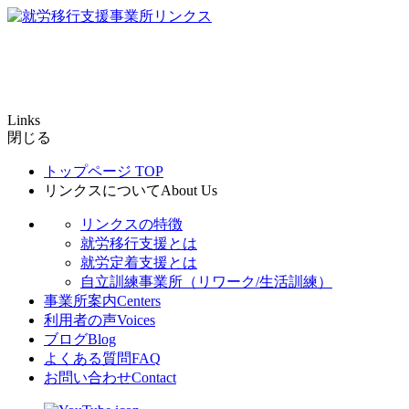
Links
閉じる
トップページ
TOP
リンクスについて
About Us
リンクスの特徴
就労移行支援とは
就労定着支援とは
自立訓練事業所（リワーク/生活訓練）
事業所案内
Centers
利用者の声
Voices
ブログ
Blog
よくある質問
FAQ
お問い合わせ
Contact