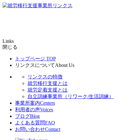
Links
閉じる
トップページ
TOP
リンクスについて
About Us
リンクスの特徴
就労移行支援とは
就労定着支援とは
自立訓練事業所（リワーク/生活訓練）
事業所案内
Centers
利用者の声
Voices
ブログ
Blog
よくある質問
FAQ
お問い合わせ
Contact