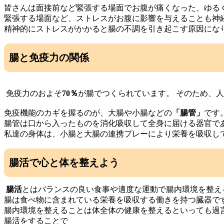
皆さんは面接前など緊張する場面でお腹が痛くなった、ゆる
緊張する場面など、ストレスがお腹に影響を与えることも神
精神的にストレスがかかると腸の不調を引き起こす原因にな
腸と免疫力の関係
免疫力のおよそ
70％
が腸でつくられています。 そのため、
免疫機能のカギを握るのが、大腸や小腸などの
「腸管」
です
腸管は口から入ったものを消化吸収して全身に届ける器官で
私達の身体は、小腸と大腸の連携プレーにより栄養を吸収し
腸活で心と体を整えよう
腸活
とはバランスの良い食事や適度な運動で腸内環境を整え
腸は食べ物に含まれている栄養を吸収する働きを持つ臓器で
腸内環境を整えることは体全体の健康を整えるといっても過
腸活をすることで