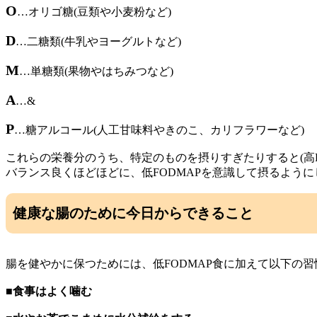
O
…オリゴ糖(豆類や小麦粉など)
D
…二糖類(牛乳やヨーグルトなど)
M
…単糖類(果物やはちみつなど)
A
…&
P
…糖アルコール(人工甘味料やきのこ、カリフラワーなど)
これらの栄養分のうち、特定のものを摂りすぎたりすると(高F
バランス良くほどほどに、低FODMAPを意識して摂るよう
健康な腸のために今日からできること
腸を健やかに保つためには、低FODMAP食に加えて以下の
■食事はよく噛む