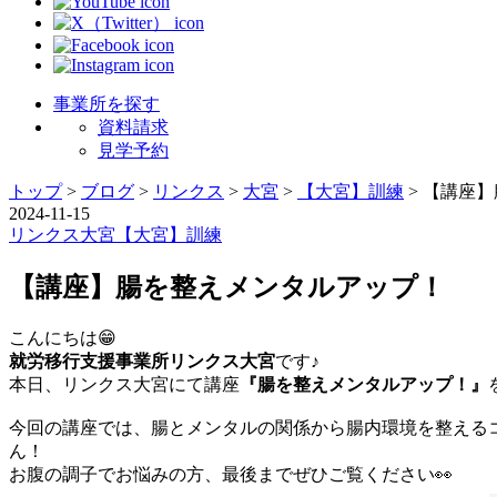
事業所を探す
資料請求
見学予約
トップ
>
ブログ
>
リンクス
>
大宮
>
【大宮】訓練
>
【講座】
2024-11-15
リンクス
大宮
【大宮】訓練
【講座】腸を整えメンタルアップ！
こんにちは😁
就労移行支援事業所リンクス大宮
です♪
本日、リンクス大宮にて講座
『腸を整えメンタルアップ！』
今回の講座では、腸とメンタルの関係から腸内環境を整える
ん！
お腹の調子でお悩みの方、最後までぜひご覧ください👀