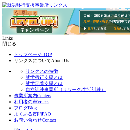
Links
閉じる
トップページ
TOP
リンクスについて
About Us
リンクスの特徴
就労移行支援とは
就労定着支援とは
自立訓練事業所（リワーク/生活訓練）
事業所案内
Centers
利用者の声
Voices
ブログ
Blog
よくある質問
FAQ
お問い合わせ
Contact