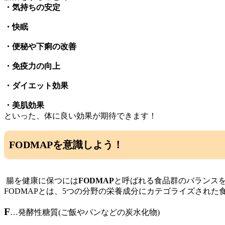
・気持ちの安定
・快眠
・便秘や下痢の改善
・免疫力の向上
・ダイエット効果
・美肌効果
といった、体に良い効果が期待できます！
FODMAPを意識しよう！
腸を健康に保つには
FODMAP
と呼ばれる食品群のバランス
FODMAPとは、5つの分野の栄養成分にカテゴライズされた
F
…発酵性糖質(ご飯やパンなどの炭水化物)