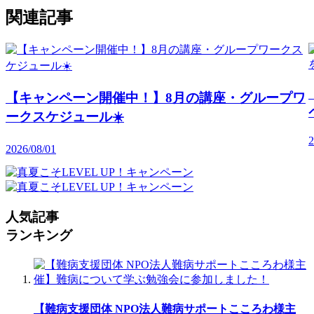
関連記事
【キャンペーン開催中！】8月の講座・グループワ
ークスケジュール☀️
2
2026/08/01
人気記事
ランキング
【難病支援団体 NPO法人難病サポートこころわ様主