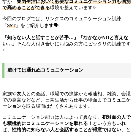
すが、
集団生活において必要なコミュニケーション力も個別
で高めることができる
環境を整えています✨️
今回のブログでは、リンクスのコミュニケーション訓練
「
SST
」をご紹介します🗣️
「知らない人と話すことが苦手…」「なかなかNOと言えな
い…」
そんな人付き合いにお悩みの方にピッタリの訓練です
♪
避けては通れぬコミュニケーション
家族や友人との会話、職場での挨拶から報連相、雑談、会議
での発言などなど、日常生活から仕事の場面まで
コミュニケ
ーション
を取る場面はたくさんあります。
コミュニケーション能力は人によって異なり、
初対面の人で
も積極的にコミュニケーションを取れる！
という方もいれ
ば、
性格的に知らない人と会話することが得意ではない
、と