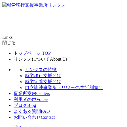
Links
閉じる
トップページ
TOP
リンクスについて
About Us
リンクスの特徴
就労移行支援とは
就労定着支援とは
自立訓練事業所（リワーク/生活訓練）
事業所案内
Centers
利用者の声
Voices
ブログ
Blog
よくある質問
FAQ
お問い合わせ
Contact