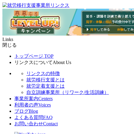
Links
閉じる
トップページ
TOP
リンクスについて
About Us
リンクスの特徴
就労移行支援とは
就労定着支援とは
自立訓練事業所（リワーク/生活訓練）
事業所案内
Centers
利用者の声
Voices
ブログ
Blog
よくある質問
FAQ
お問い合わせ
Contact