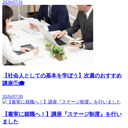
2026/07/31
【社会人としての基本を学ぼう】次週のおすすめ
講座①🎓️
2026/07/30
【着実に就職へ！】講座『ステージ制度』を行い
ました