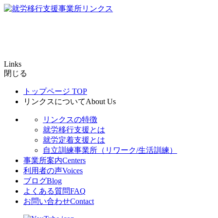
Links
閉じる
トップページ
TOP
リンクスについて
About Us
リンクスの特徴
就労移行支援とは
就労定着支援とは
自立訓練事業所（リワーク/生活訓練）
事業所案内
Centers
利用者の声
Voices
ブログ
Blog
よくある質問
FAQ
お問い合わせ
Contact